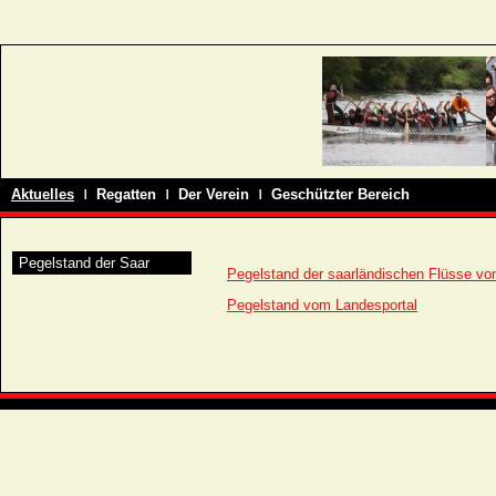
ı
ı
ı
Aktuelles
Regatten
Der Verein
Geschützter Bereich
Pegelstand der Saar
Pegelstand der saarländischen Flüsse 
Pegelstand vom Landesportal