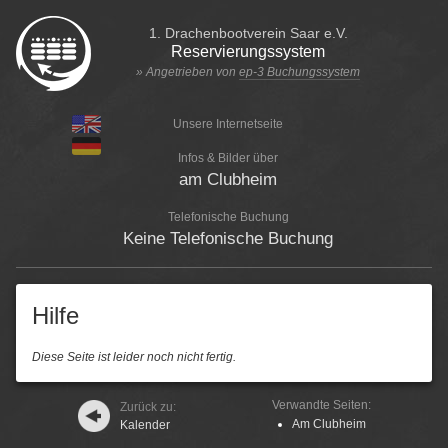
1. Drachenbootverein Saar e.V.
Reservierungssystem
» Angetrieben von
ep-3 Buchungssystem
Unsere Internetseite
Infos & Bilder über
am Clubheim
Telefonische Buchung
Keine Telefonische Buchung
Hilfe
Diese Seite ist leider noch nicht fertig.
Verwandte Seiten:
Zurück zu:
Am Clubheim
Kalender